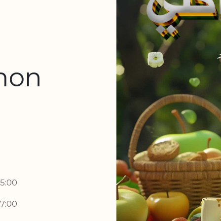
a
mon
15:00
17:00