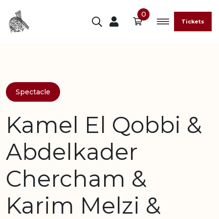
0
Tickets
Spectacle
Kamel El Qobbi &
Abdelkader
Chercham &
Karim Melzi &