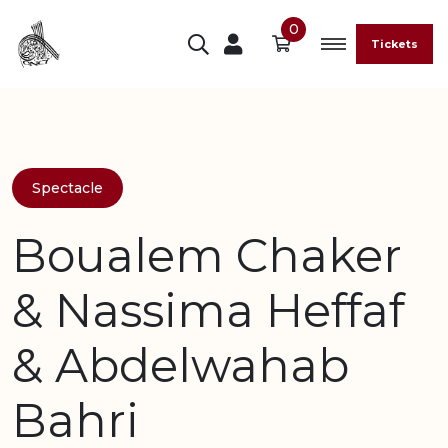
0
Tickets
Spectacle
Boualem Chaker
& Nassima Heffaf
& Abdelwahab
Bahri