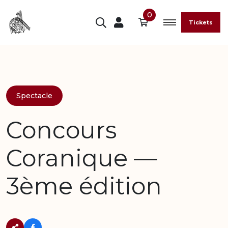
0
Tickets
Spectacle
Concours
Coranique ––
3ème édition