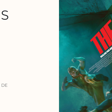
US
 DE