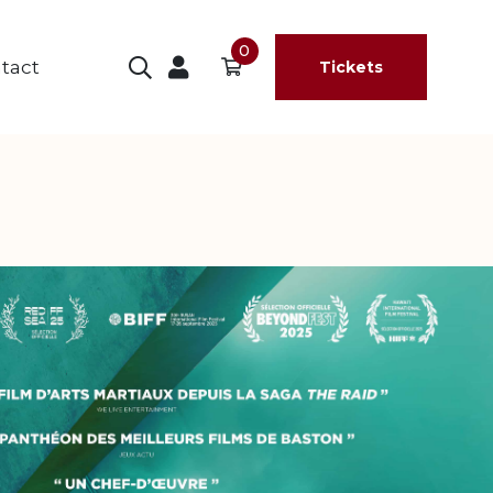
0
tact
Tickets